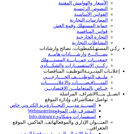
الأسعار والهوامش المقننة
النصوص الرئيسية
القوانين الأساسية
الممارسات التجارية
حماية المستهلك وقمع الغش
قوانين المنافسة
التجارة الخارجية
النشاطات التجارية
ركـن المستهـلك
مطويات، نصائح وارشادات
نصـــائـــح وإرشــــادات هامــة
جمعيـــات حمـــايـــة المستــــهلك
ركـــن الاستفســارات والشكـــاوي
إعلانـات المديـريـة
التوظيف، المناقصات
ملــف التوظيــــف الخــــارجـــي
المنــــاقـصـــــات والإعلانـــــــات
خــاص بالمتعامليــن الاقتصاديــن
اتصــل بنـــا
الاشراف، المراسلة
تواصل معنا
اشراف وإدارة الموقع
السيـــد مديـــر التجـــارة
بريد الكتروني خاص
المشرف على الموقع
Webmastering
استفسارات وشكاوي
Info-doleance
العنـــوان الإداري والموقع
الهاتف، الفاكس، الموقع
الجغرافي...
روابط الإتصال بالمديرية وموقعها المصور