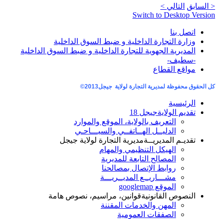
< السابق
التالي >
Switch to Desktop Version
اتصل بنا
وزارة التجارة الداخلية و ضبط السوق الداخلية
المديرية الجهوية للتجارة الداخلية و ضبط السوق الداخلية
-سطيف-
مواقع القطاع
كل الحقوق محفوظة لمديرية التجارة لولاية جيجل
2013©
الرئيسية
تقديم الولاية
جيجل 18
التعريف بالولاية، الموقع والموارد
الدليــل الهــاتفــي والسيـــاحـي
تقديـم المديريــة
مديرية التجارة لولاية جيجل
الهيكل التنظيمي والمهام
المصالح التابعة للمديرية
روابط الإتصال بمصالحنا
مشـــاريــع المديــريـــة
الموقع googlemap
النصوص القانونية
قوانين، مراسيم، نصوص هامة
المهن والخدمات المقننة
الصفقات العمومية