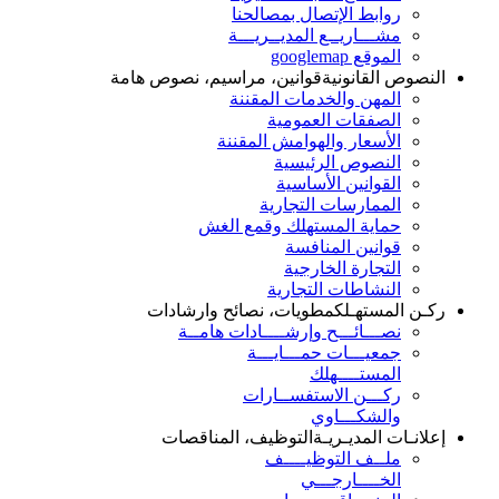
روابط الإتصال بمصالحنا
مشـــاريــع المديــريـــة
الموقع googlemap
النصوص القانونية
قوانين، مراسيم، نصوص هامة
المهن والخدمات المقننة
الصفقات العمومية
الأسعار والهوامش المقننة
النصوص الرئيسية
القوانين الأساسية
الممارسات التجارية
حماية المستهلك وقمع الغش
قوانين المنافسة
التجارة الخارجية
النشاطات التجارية
ركـن المستهـلك
مطويات، نصائح وارشادات
نصـــائـــح وإرشــــادات هامــة
جمعيـــات حمـــايـــة
المستــــهلك
ركـــن الاستفســارات
والشكـــاوي
إعلانـات المديـريـة
التوظيف، المناقصات
ملــف التوظيــــف
الخــــارجـــي