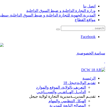
اتصل بنا
وزارة التجارة الداخلية و ضبط السوق الداخلية
المديرية الجهوية للتجارة الداخلية و ضبط السوق الداخلية -سطي
مواقع القطاع
Facebook
سياسة الخصوصية
الرئيسية
تقديم الولاية
جيجل 18
التعريف بالولاية، الموقع والموارد
الدليــل الهــاتفــي والسيـــاحـي
تقديـم المديريــة
مديرية التجارة لولاية جيجل
الهيكل التنظيمي والمهام
المصالح التابعة للمديرية