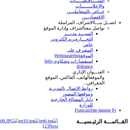
المنــــاقـصـــــات
والإعلانـــــــات
خــاص بالمتعامليــن
الاقتصاديــن
اتصــل بنـــا
الاشراف، المراسلة
تواصل معنا
اشراف وإدارة الموقع
السيـــد مديـــر
التجـــارة
بريد الكتروني
خاص
المشرف على
الموقع
Webmastering
استفسارات وشكاوي
Info-
doleance
العنـــوان الإداري
والموقع
الهاتف، الفاكس، الموقع
الجغرافي...
روابط الإتصال بالمديرية
وموقعها المصور
دليل المصالح الخارجية
للوزارة
Français
Site-langue Fr
القــائمـــة الرئيـسيـــة
1
2
3
Next