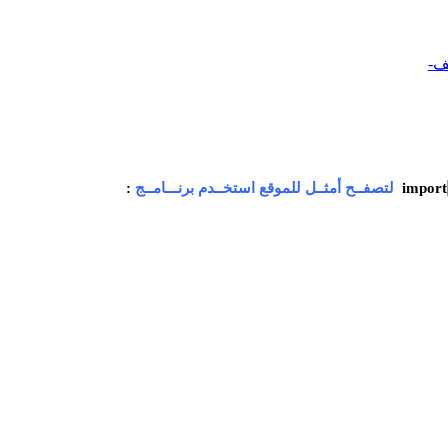
ف-
لتصفــح أمثــل للموقع استخــدم برنـــامــج
: