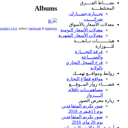
نشــــاط الفــــرق
Albums
المختلطــــة
تجـــارة-جمـــارك-
ضرائــــب
th
معدلات الأسعار بالأسواق
rGallery 5.0.0
, author/s
Vasiljevski
&
Kekeljevic
معدلات الأسعار اليومية
معدلات الأسعار الشهرية
هيئــــــــات تــابعــــة
للــــوزارة
غرفة التجـــارة
والصنـــاعة
فرع السجل التجاري
بالولاية
روابط ومواقــع تهمــك
مواقع قطاع التجارة
فضــــاء زوار المــوقـــع
مساهمـــات بأقلام
الــــزوار
زيارة معرض الصور
صور تكريم المتقاعدين
يوم 13فيفري 2018
صور تكريم المتقاعدين
يوم 28 ماي 2016
أرشيف المقالات والنشريات