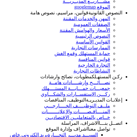
مشـــاريــع المديــريـــة
الموقع googlemap
النصوص القانونية
قوانين، مراسيم، نصوص هامة
المهن والخدمات المقننة
الصفقات العمومية
الأسعار والهوامش المقننة
النصوص الرئيسية
القوانين الأساسية
الممارسات التجارية
حماية المستهلك وقمع الغش
قوانين المنافسة
التجارة الخارجية
النشاطات التجارية
ركـن المستهـلك
مطويات، نصائح وارشادات
نصـــائـــح وإرشــــادات هامــة
جمعيـــات حمـــايـــة المستــــهلك
ركـــن الاستفســارات والشكـــاوي
إعلانـات المديـريـة
التوظيف، المناقصات
ملــف التوظيــــف الخــــارجـــي
المنــــاقـصـــــات والإعلانـــــــات
خــاص بالمتعامليــن الاقتصاديــن
اتصــل بنـــا
الاشراف، المراسلة
تواصل معنا
اشراف وإدارة الموقع
السيـــد مديـــر التجـــارة
بريد الكتروني خاص