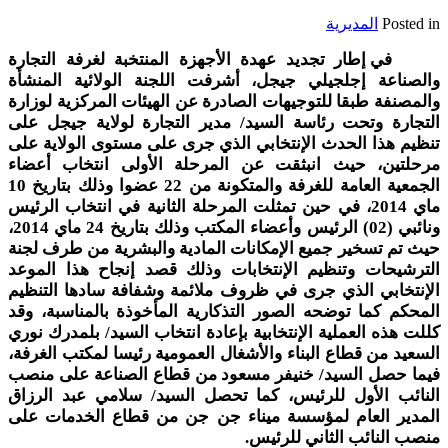
Posted in
المديرية
في إطار تجديد عهدة الأجهزة المنتخبة لغرفة التجارة
والصناعة إجلجيلي جيجل، أشرفت اللجنة الولائية المنشأة
والمصنفة طبقا للتوجيهات الصادرة عن الهيئات المركزية لوزارة
التجارة وتحت رئاسة السيد/ مدير التجارة لولاية جيجل على
تنظيم هذا الحدث الإنتخابي الذي جرى على مستوى الولاية على
مرحلتين، حيث انبثقت عن المرحلة الأولى انتخاب أعضاء
الجمعية العامة للغرفة والمتكونة من 22 عضوا وذلك بتاريخ 10
ماي 2014، في حين تمثلت المرحلة الثانية في انتخاب الرئيس
ونائبي (02) الرئيس وأعضاء المكتب وذلك بتاريخ 24 ماي 2014،
حيث تم تسخير جميع الإمكانات المادية والبشرية من طرف لجنة
الترشيحات وتنظيم الإنتخابات وذلك قصد إنجاح هذا الموعد
الإنتخابي الذي جرى في ظروف ملائمة وشفافة سادها التنظيم
المحكم كما توضحه الصور التذكارية المأخوذة بالمناسبة، وقد
كللت هذه العملية الإنتخابية بإعادة انتخاب السيد/ بلمدرك نوري
السعيد من قطاع البناء والأشغال العمومية رئيسا لمكتب الغرفة،
فيما حصل السيد/ خنيفر مسعود من قطاع الصناعة على منصب
النائب الأول للرئيس، كما تحصل السيد/ سلامي عبد الرزاق
المدير العام لمؤسسة ميناء جن جن من قطاع الخدمات على
منصب النائب الثاني للرئيس.