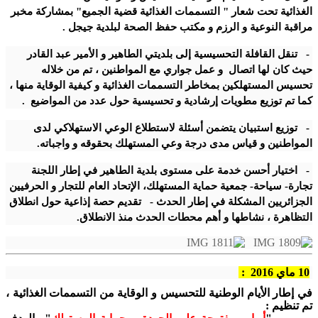
الغذائية تحت شعار
" التسممات الغذائية قضية الجميع" بمشاركة مخبر
مراقبة النوعية و الرزم و مكتب حفظ الصحة لبلدية جيجل .
-
تنقل القافلة التحسيسية إلى بلديتي الطاهير و الأمير عبد القادر
حيث كان لها اتصال و عمل جواري مع المواطنين ، تم من خلاله
تحسيس المستهلكين بمخاطر التسممات الغذائية و كيفية الوقاية منها ،
كما تم توزيع مطويات إرشادية و تحسيسية حول عدد من المواضيع .
-
توزيع استبيان يتضمن أسئلة لاستطلاع الوعي الاستهلاكي لدى
المواطنين و قياس مدى درجة وعي المستهلك بحقوقه و واجباته.
-
اختيار أحسن خدمة على مستوى بلدية الطاهير في إطار اللجنة
تجارة- سياحة- جمعية حماية المستهلك، الإتحاد العام للتجار و الحرفيين
الجزائريين المشكلة في إطار الحدث
-
تقديم حصة إذاعية حول انطلاق
التظاهرة ، نشاطها و أهم محطات الحدث منذ الانطلاق.
10 ماي 2016 :
في إطار الأيام الوطنية للتحسيس و الوقاية من التسممات الغذائية ،
تم تنظيم
: