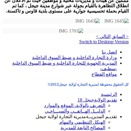
ممثلين عن هيئات و مديريات محلية و موظفين حيث تم الاعلان عن
انطلاق التظاهرة بالقيام بجولة عبر شوارع مدينة جيجل ، كما تم
القيام بحملة تحسيسية جوارية على مستوى بلدية قاوس و تاكسنة.
< السابق
التالي >
Switch to Desktop Version
اتصل بنا
وزارة التجارة الداخلية و ضبط السوق الداخلية
المديرية الجهوية للتجارة الداخلية و ضبط السوق الداخلية
-سطيف-
مواقع القطاع
كل الحقوق محفوظة لمديرية التجارة لولاية جيجل
2013©
الرئيسية
تقديم الولاية
جيجل 18
التعريف بالولاية، الموقع والموارد
الدليــل الهــاتفــي والسيـــاحـي
تقديـم المديريــة
مديرية التجارة لولاية جيجل
الهيكل التنظيمي والمهام
المصالح التابعة للمديرية