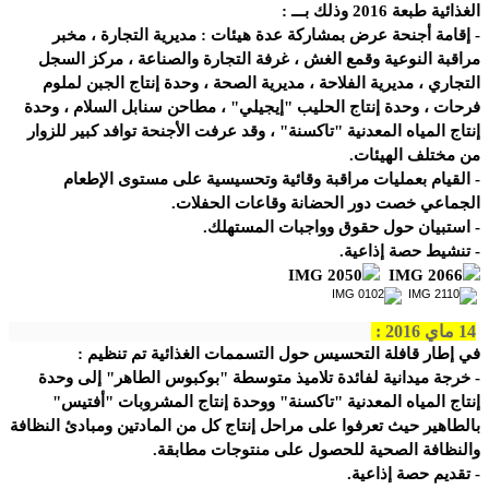
الغذائية طبعة 2016 وذلك بـــ :
- إقامة أجنحة عرض بمشاركة عدة هيئات : مديرية التجارة ، مخبر
مراقبة النوعية وقمع الغش ، غرفة التجارة والصناعة ، مركز السجل
التجاري ، مديرية الفلاحة ، مديرية الصحة ، وحدة إنتاج الجبن لملوم
فرحات ، وحدة إنتاج الحليب "إيجيلي" ، مطاحن سنابل السلام ، وحدة
إنتاج المياه المعدنية "تاكسنة" ، وقد عرفت الأجنحة توافد كبير للزوار
من مختلف الهيئات.
- القيام بعمليات مراقبة وقائية وتحسيسية على مستوى الإطعام
الجماعي خصت دور الحضانة وقاعات الحفلات.
- استبيان حول حقوق وواجبات المستهلك.
- تنشيط حصة إذاعية.
14 ماي 2016 :
في إطار قافلة التحسيس حول التسممات الغذائية تم تنظيم :
- خرجة ميدانية لفائدة تلاميذ متوسطة "بوكبوس الطاهر" إلى وحدة
إنتاج المياه المعدنية "تاكسنة" ووحدة إنتاج المشروبات "أفتيس"
بالطاهير حيث تعرفوا على مراحل إنتاج كل من المادتين ومبادئ النظافة
والنظافة الصحية للحصول على منتوجات مطابقة.
- تقديم حصة إذاعية.