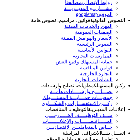
روابط الإتصال بمصالحنا
مشـــاريــع المديــريـــة
الموقع googlemap
النصوص القانونية
قوانين، مراسيم، نصوص هامة
المهن والخدمات المقننة
الصفقات العمومية
الأسعار والهوامش المقننة
النصوص الرئيسية
القوانين الأساسية
الممارسات التجارية
حماية المستهلك وقمع الغش
قوانين المنافسة
التجارة الخارجية
النشاطات التجارية
ركـن المستهـلك
مطويات، نصائح وارشادات
نصـــائـــح وإرشــــادات هامــة
جمعيـــات حمـــايـــة المستــــهلك
ركـــن الاستفســارات والشكـــاوي
إعلانـات المديـريـة
التوظيف، المناقصات
ملــف التوظيــــف الخــــارجـــي
المنــــاقـصـــــات والإعلانـــــــات
خــاص بالمتعامليــن الاقتصاديــن
اتصــل بنـــا
الاشراف، المراسلة
تواصل معنا
اشراف وإدارة الموقع