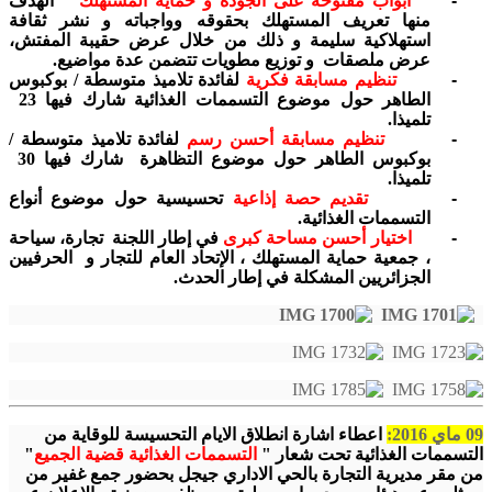
-
"
أبواب مفتوحة على الجودة و حماية المستهلك
"
الهدف
منها
تعريف
المستهلك بحقوقه وواجباته و نشر ثقافة
استهلاكية سليمة و ذلك من خلال عرض حقيبة المفتش،
عرض ملصقات و توزيع مطويات تتضمن عدة مواضيع.
-
تنظيم مسابقة فكرية
لفائدة تلاميذ متوسطة / بوكبوس
الطاهر حول موضوع التسممات الغذائية شارك فيها 23
تلميذا.
-
تنظيم مسابقة أحسن رسم
لفائدة تلاميذ متوسطة /
بوكبوس الطاهر حول موضوع التظاهرة شارك فيها 30
تلميذا.
-
تقديم حصة إذاعية
تحسيسية حول موضوع أنواع
التسممات الغذائية.
-
اختيار أحسن مساحة كبرى
في إطار اللجنة تجارة، سياحة
، جمعية حماية المستهلك ، الإتحاد العام للتجار و الحرفيين
الجزائريين المشكلة في إطار الحدث.
09 ماي 2016:
اعطاء اشارة انطلاق الايام التحسيسة للوقاية من
التسممات الغذائية تحت شعار "
التسممات الغذائية قضية الجميع
"
من مقر مديرية التجارة بالحي الاداري جيجل بحضور جمع غفير من