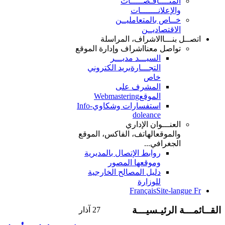
المنــــاقـصـــــات
والإعلانـــــــات
خــاص بالمتعامليــن
الاقتصاديــن
اتصــل بنـــا
الاشراف، المراسلة
تواصل معنا
اشراف وإدارة الموقع
السيـــد مديـــر
التجـــارة
بريد الكتروني
خاص
المشرف على
الموقع
Webmastering
استفسارات وشكاوي
Info-
doleance
العنـــوان الإداري
والموقع
الهاتف، الفاكس، الموقع
الجغرافي...
روابط الإتصال بالمديرية
وموقعها المصور
دليل المصالح الخارجية
للوزارة
Français
Site-langue Fr
القــائمـــة الرئيـسيـــة
27
آذار