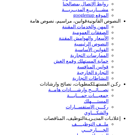
روابط الإتصال بمصالحنا
مشـــاريــع المديــريـــة
الموقع googlemap
النصوص القانونية
قوانين، مراسيم، نصوص هامة
المهن والخدمات المقننة
الصفقات العمومية
الأسعار والهوامش المقننة
النصوص الرئيسية
القوانين الأساسية
الممارسات التجارية
حماية المستهلك وقمع الغش
قوانين المنافسة
التجارة الخارجية
النشاطات التجارية
ركـن المستهـلك
مطويات، نصائح وارشادات
نصـــائـــح وإرشــــادات هامــة
جمعيـــات حمـــايـــة
المستــــهلك
ركـــن الاستفســارات
والشكـــاوي
إعلانـات المديـريـة
التوظيف، المناقصات
ملــف التوظيــــف
الخــــارجـــي