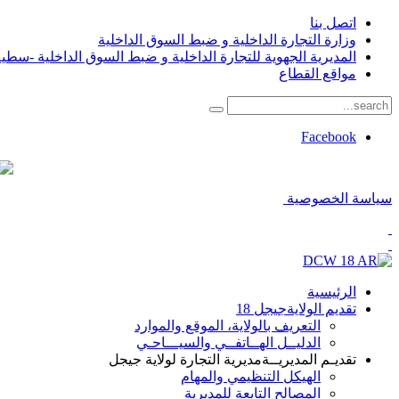
اتصل بنا
وزارة التجارة الداخلية و ضبط السوق الداخلية
المديرية الجهوية للتجارة الداخلية و ضبط السوق الداخلية -سطي
مواقع القطاع
Facebook
سياسة الخصوصية
الرئيسية
تقديم الولاية
جيجل 18
التعريف بالولاية، الموقع والموارد
الدليــل الهــاتفــي والسيـــاحـي
تقديـم المديريــة
مديرية التجارة لولاية جيجل
الهيكل التنظيمي والمهام
المصالح التابعة للمديرية