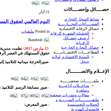
حصــــائل وإحصــــائات
21
آذار
نشاط السجل التجاري
اليوم العالمي لحقوق الم
الفضــــاءات التجـــاريـــة
حصائل الرقابة الاقتصادية
Posted in
ملتقيات
الحصيلة الشهرية للرقابة
أرشيف حصــائل
الرقــابة
حصائل التجارة الخارجية
15 مارس 2017:
نظمت مديرية ا
القطاعــــات الاقتصــاديــــة
حقوق المستهلك في العصر الر
النسيج الاقتصادي لولاية
جيجل
-صورالخرجة ميدانية للتلاميذ إل
الإعــلام والاتصـــــــال
ملفـــــــات صحفيــــــة
مداخــلات إذاعيـــة
-
صور مسابقة الرسم للتلاميذ :
ومتلفزة
مقالات ونشريات صحفية
ملتقيـــــــــات المديريــة و
-
صور المعرض:
الحملات التحسيسية
فايسبوك المديرية