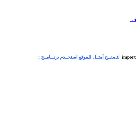
ف-
لتصفــح أمثــل للموقع استخــدم برنـــامــج
: