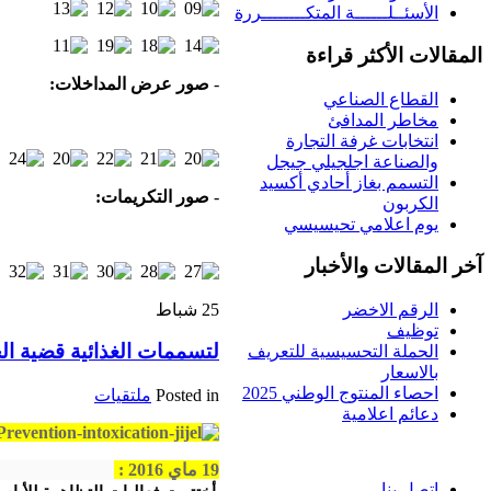
الأسئــلــــــة المتكــــــــررة
المقالات الأكثر قراءة
-
صور عرض المداخلات:
القطاع الصناعي
مخاطر المدافئ
انتخابات غرفة التجارة
والصناعة اجلجيلي جيجل
التسمم بغاز أحادي أكسيد
-
صور التكريمات:
الكربون
يوم اعلامي تحيسيسي
آخر المقالات والأخبار
25
شباط
الرقم الاخضر
توظيف
لتسممات الغذائية قضية ال
الحملة التحسيسية للتعريف
بالاسعار
احصاء المنتوج الوطني 2025
Posted in
ملتقيات
دعائم اعلامية
19 ماي 2016 :
اتصل بنا