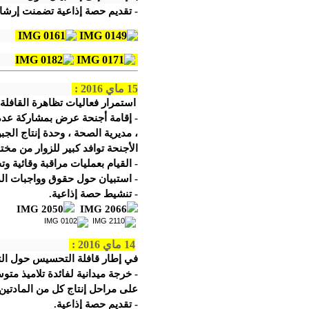
- تقديم حصة إذاعية تضمنت إرشاد
15 ماي 2016 :
استمرار فعاليات تظاهرة القافلة الوطن
- إقامة أجنحة عرض بمشاركة عدة ه
، مديرية الصحة ، وحدة إنتاج الج
الأجنحة توافد كبير للزوار من مخت
- القيام بعمليات مراقبة وقائي
- استبيان حول حقوق وواجبات ال
- تنشيط حصة إذاعية.
14 ماي 2016 :
في إطار قافلة التحسيس حول التس
- خرجة ميدانية لفائدة تلاميذ مت
على مراحل إنتاج كل من المادتين
- تقديم حصة إذاعية.