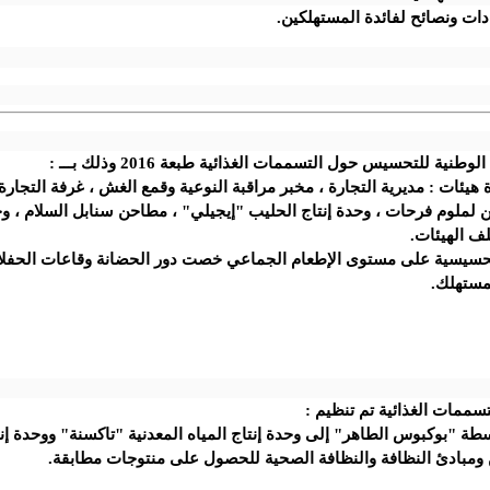
ات ونصائح لفائدة المستهلكين.
ية للتحسيس حول التسممات الغذائية طبعة 2016 وذلك بـــ :
يئات : مديرية التجارة ، مخبر مراقبة النوعية وقمع الغش ، غرفة التجارة 
بن لملوم فرحات ، وحدة إنتاج الحليب "إيجيلي" ، مطاحن سنابل السلام ، وح
لف الهيئات.
ة وتحسيسية على مستوى الإطعام الجماعي خصت دور الحضانة وقاعات الحفل
مستهلك.
ممات الغذائية تم تنظيم :
وسطة "بوكبوس الطاهر" إلى وحدة إنتاج المياه المعدنية "تاكسنة" ووحدة إ
 ومبادئ النظافة والنظافة الصحية للحصول على منتوجات مطابقة.