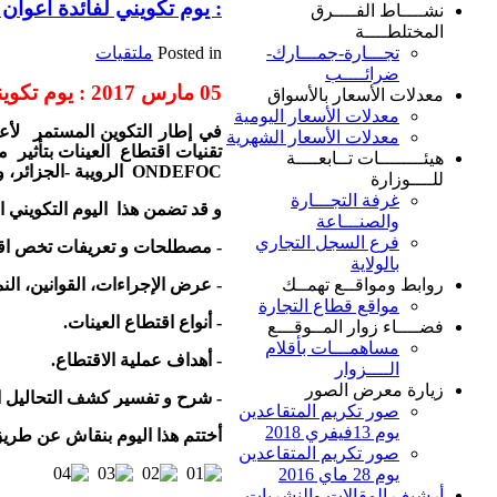
: يوم تكويني لفائدة أعوان
نشــــاط الفــــرق
المختلطــــة
Posted in
ملتقيات
تجـــارة-جمـــارك-
ضرائــــب
05 مارس 2017 : يوم تكويني لفائدة أعوان قمع الغش
معدلات الأسعار بالأسواق
معدلات الأسعار اليومية
في إطار التكوين المستمر لأعو
معدلات الأسعار الشهرية
تقنيات اقتطاع العينات بتأثير 
هيئــــــــات تــابعــــة
ONDEFOC
الرويبة -الجزائر، 
للــــوزارة
غرفة التجـــارة
و قد تضمن هذا اليوم التكويني ال
والصنـــاعة
فرع السجل التجاري
- مصطلحات و تعريفات تخص اقت
بالولاية
- عرض الإجراءات، القوانين، النم
روابط ومواقــع تهمــك
مواقع قطاع التجارة
- أنواع اقتطاع العينات.
فضــــاء زوار المــوقـــع
مساهمـــات بأقلام
- أهداف عملية الاقتطاع.
الــــزوار
زيارة معرض الصور
- شرح و تفسير كشف التحاليل ال
صور تكريم المتقاعدين
يوم 13فيفري 2018
أختتم هذا اليوم بنقاش عن طري
صور تكريم المتقاعدين
يوم 28 ماي 2016
أرشيف المقالات والنشريات